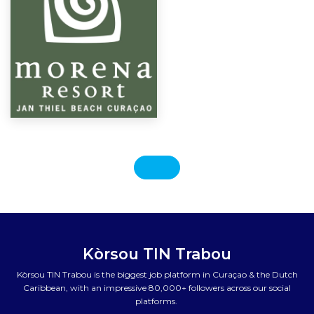
Kòrsou TIN Trabou
Kòrsou TIN Trabou is the biggest job platform in Curaçao & the Dutch
Caribbean, with an impressive 80,000+ followers across our social
platforms.