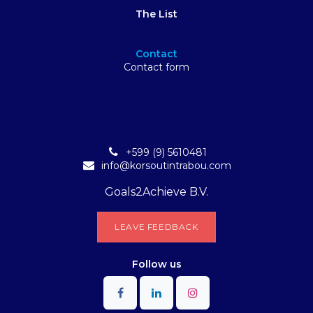
The List
Contact
Contact form
+599 (9) 5610481
info@korsoutintrabou.com
Goals2Achieve B.V.
L​​EA​​​​​​​​V​​E FEEDB​​A​​​​CK
Follow
us