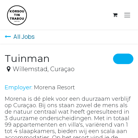
Skip to Content
All Jobs
Tuinman
Willemstad
,
Curaçao
Employer:
Morena Resort
Morena is dé plek voor een duurzaam verblijf
op Curaçao. Bij ons staan zowel de mens als
de natuur centraal wat heeft geresulteerd in
3 duurzame onderscheidingen. Met in totaal
99 appartementen en villa's, variërend van 1
tot 4 slaapkamers, bieden wij een scala aan
accommodaties. Op het resort vind je de