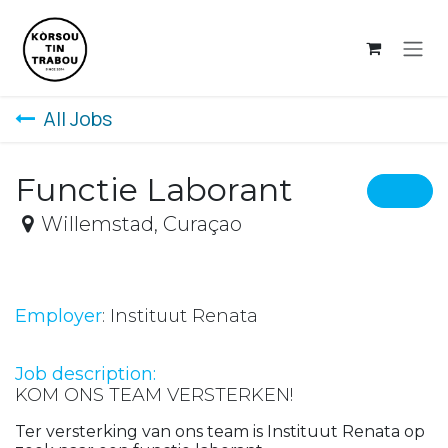
Skip to Content
All Jobs
Functie Laborant
Willemstad
,
Curaçao
Employer
: Instituut Renata
Job description:
KOM ONS TEAM VERSTERKEN!
Ter versterking van ons team is Instituut Renata op