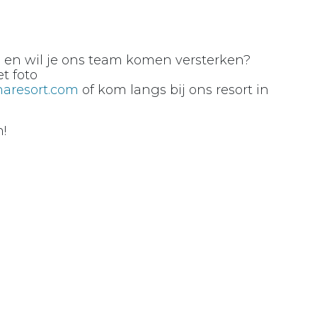
e en wil je ons team komen versterken?
t foto
aresort.com
of kom langs bij ons resort in
n!