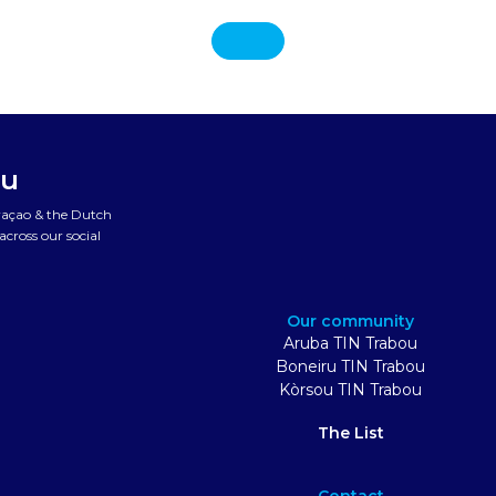
ou
uraçao & the Dutch
cross our social
Our community
Aruba TIN Trabou
Boneiru TIN Trabou
Kòrsou TIN Trabou
The List
Contact