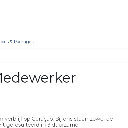
er
Jobs
Essentials
Services
Blog
Our Story
rices & Packages
 Medewerker
verblijf op Curaçao. Bij ons staan zowel de
ft geresulteerd in 3 duurzame