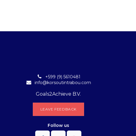
+599 (9) 5610481
info@korsoutintrabou.com
Goals2Achieve B.V.
L​​EA​​​​​​​​V​​E FEEDB​​A​​​​CK
Follow
us