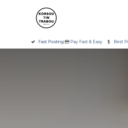
Skip to Content
Home
Employer
Jobseek
Fast Posting
Pay Fast & Easy
Best P