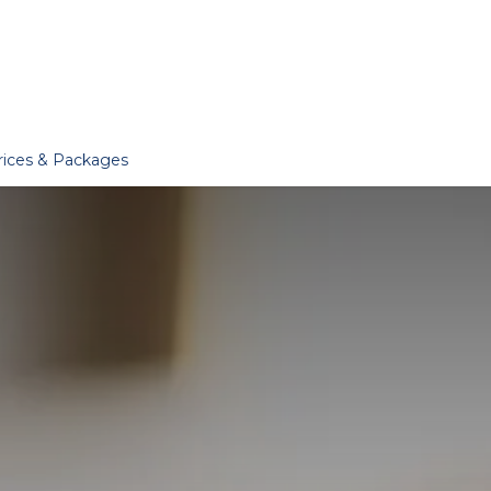
er
Jobs
Essentials
Services
Blog
Our Story
rices & Packages