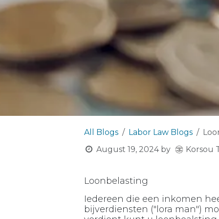
All Blogs
Labor Law Blogs
Loo
Korsou 
August 19, 2024
by
Loonbelasting
Iedereen die een inkomen heeft
bijverdiensten ("lora man") m