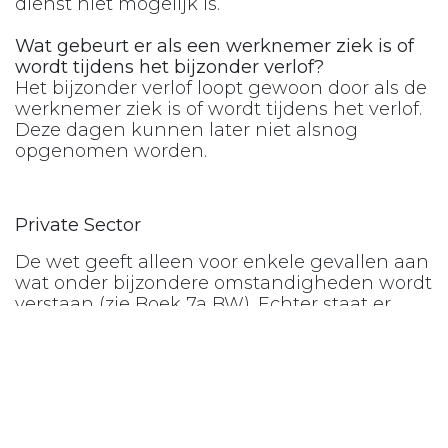
dienst niet mogelijk is.
Wat gebeurt er als een werknemer ziek is of
wordt tijdens het bijzonder verlof?
Het bijzonder verlof loopt gewoon door als de
werknemer ziek is of wordt tijdens het verlof.
Deze dagen kunnen later niet alsnog
opgenomen worden.
Private Sector
De wet geeft alleen voor enkele gevallen aan
wat onder bijzondere omstandigheden wordt
verstaan (zie Boek 7a BW). Echter staat er
geen vermelding over het aantal dagen
waarop een werknemers aanspraak heeft in
bijzondere gevallen. In een schriftelijke
overeenkomst, reglement of CAO kan de
werkgever regelen in welke andere gevallen
bijzonder verlof verleend kan worden en voor